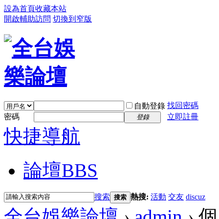
設為首頁
收藏本站
開啟輔助訪問
切換到窄版
找回密碼
自動登錄
密碼
立即註冊
登錄
快捷導航
論壇
BBS
搜索
熱搜:
活動
交友
discuz
搜索
全台娛樂論壇
›
admin
›
個