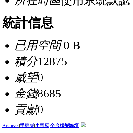
所在時區
使用系統默認
統計信息
已用空間
0 B
積分
12875
威望
0
金錢
8685
貢獻
0
Archiver
|
手機版
|
小黑屋
|
全台娛樂論壇