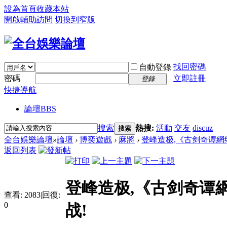
設為首頁
收藏本站
開啟輔助訪問
切換到窄版
找回密碼
自動登錄
密碼
立即註冊
登錄
快捷導航
論壇
BBS
搜索
熱搜:
活動
交友
discuz
搜索
全台娛樂論壇
»
論壇
›
博奕遊戲
›
麻將
›
登峰造极,《古剑奇谭網络
返回列表
登峰造极,《古剑奇谭
查看:
2083
|
回復:
0
战!