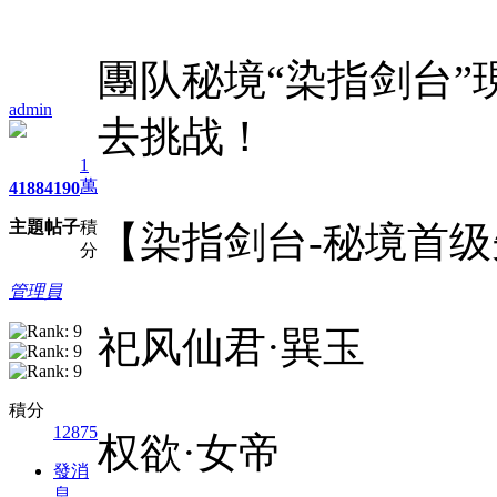
團队秘境“染指剑台
admin
去挑战！
1
萬
4188
4190
主題
帖子
積
【染指剑台-秘境首
分
管理員
祀风仙君·巽玉
積分
12875
权欲·女帝
發消
息