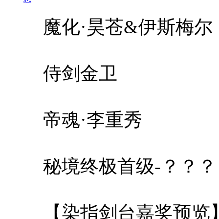
魔化·昊苍&伊斯梅尔
侍剑金卫
帝魂·李重秀
秘境终极首级-？？？
【染指剑台嘉奖预览