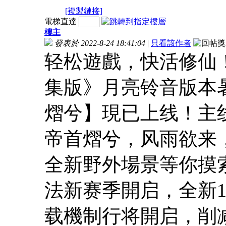
[複製鏈接]
電梯直達
樓主
發表於 2022-8-24 18:41:04
|
只看該作者
轻松遊戲，快活修仙
集版》月亮铃音版本
熠兮】現已上线！主
帝首熠兮，风雨欲来
全新野外場景等你摸
法新赛季開启，全新1
载機制行将開启，削