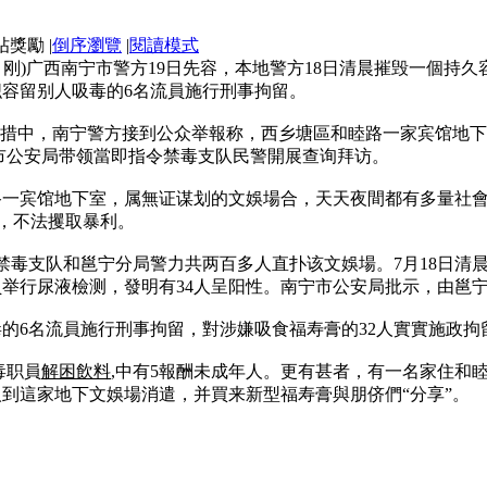
|
倒序瀏覽
|
閱讀模式
，刚)广西南宁市警方19日先容，本地警方18日清晨摧毁一個持
织容留别人吸毒的6名流員施行刑事拘留。
举措中，南宁警方接到公众举報称，西乡塘區和睦路一家宾馆地
市公安局带领當即指令禁毒支队民警開展查询拜访。
路一宾馆地下室，属無证谋划的文娛場合，天天夜間都有多量社
提，不法攫取暴利。
，禁毒支队和邕宁分局警力共两百多人直扑该文娛場。7月18日
举行尿液檢测，發明有34人呈阳性。南宁市公安局批示，由邕
的6名流員施行刑事拘留，對涉嫌吸食福寿膏的32人實實施政
毒职員
解困飲料
,中有5報酬未成年人。更有甚者，有一名家住和
到這家地下文娛場消遣，并買来新型福寿膏與朋侪們“分享”。