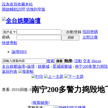
設為首頁
收藏本站
開啟輔助訪問
切換到窄版
找回密碼
自動登錄
密碼
立即註冊
登錄
快捷導航
論壇
BBS
搜索
熱搜:
活動
交友
discuz
搜索
全台娛樂論壇
»
論壇
›
娛樂城
›
星城娛樂城
›
南宁200多警力捣毁
返回列表
南宁200多警力捣毁地
查看:
2031
|
回復:
0
[複製鏈接]
電梯直達