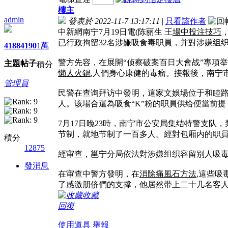
樓主
admin
發表於 2022-11-7 13:17:11
|
只看該作者
中新網南宁7月19日電(陈丽生 王
場中投注技巧
已行政拘留32名涉嫌吸食毒职員，并對涉嫌组
4188
4190
1萬
警方先容，在展開“侦察破案百日大會战”專項
主題
帖子
積分
懶人火鍋
,人們身心康健的毒瘤。接報後，南宁
管理員
民警在查询拜访中發明，這家文娛場位于和睦
人。该場合還為吸食“K”粉的职員供给便當前
7月17日晚23時，南宁市公安局集结特警支队
节制，就地节制了一百多人。經對包厢内的职員
積分
12875
經审查，邕宁分局依法對涉嫌组织容留别人吸毒
發消息
在审查中警方發明，在
消除痛風石方法
,這些吸
了感激朋侪們的支撑，他居然带上二十几名客人
收藏
回復
使用道具
舉報