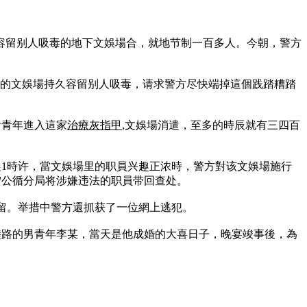
久容留别人吸毒的地下文娛場合，就地节制一百多人。今朝，警方
下的文娛場持久容留别人吸毒，请求警方尽快端掉這個践踏糟踏
會青年進入這家
治療灰指甲
,文娛場消遣，至多的時辰就有三四百
清晨1時许，當文娛場里的职員兴趣正浓時，警方對该文娛場施行
宁公循分局将涉嫌违法的职員带回查处。
拘留。举措中警方還抓获了一位網上逃犯。
睦路的男青年李某，當天是他成婚的大喜日子，晚宴竣事後，為