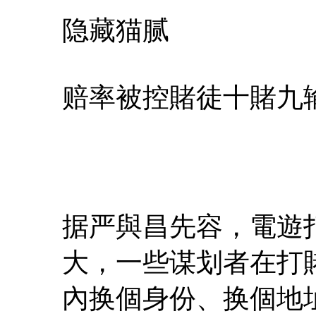
隐藏猫腻
赔率被控賭徒十賭九
据严與昌先容，電遊
大，一些谋划者在打
內换個身份、换個地