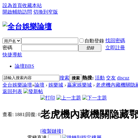
設為首頁
收藏本站
開啟輔助訪問
切換到窄版
找回密碼
自動登錄
密碼
立即註冊
登錄
快捷導航
論壇
BBS
搜索
熱搜:
活動
交友
discuz
搜索
全台娛樂論壇
»
論壇
›
娛樂城
›
贏家娛樂城
›
老虎機內藏機關隐藏
返回列表
老虎機內藏機關隐藏鄂
查看:
1881
|
回復:
0
[複製鏈接]
電梯直達