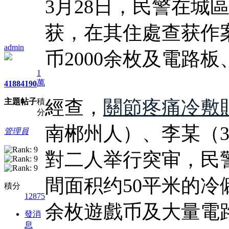
3月28日，民警在城
获，在其住處查获作
admin
币2000余枚及電路
1
萬
4188
4190
經查，
關節疼痛冷敷
主題
帖子
積
分
南郴州人）、李某（
管理員
對二人举行突审，民
間面积约50平米的冷
積分
12875
余枚遊戲币及大量電
發消
息