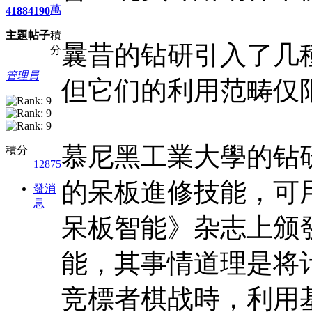
萬
4188
4190
主題
帖子
積
曩昔的钻研引入了几
分
管理員
但它们的利用范畴仅
慕尼黑工業大學的钻
積分
12875
的呆板進修技能，可
發消
息
呆板智能》杂志上颁
能，其事情道理是将
竞標者棋战時，利用