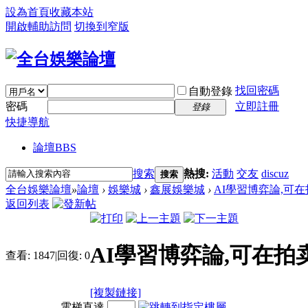
設為首頁
收藏本站
開啟輔助訪問
切換到窄版
找回密碼
自動登錄
密碼
立即註冊
登錄
快捷導航
論壇
BBS
搜索
熱搜:
活動
交友
discuz
搜索
全台娛樂論壇
»
論壇
›
娛樂城
›
鑫展娛樂城
›
AI學習博弈論,可在
返回列表
AI學習博弈論,可在
查看:
1847
|
回復:
0
[複製鏈接]
電梯直達