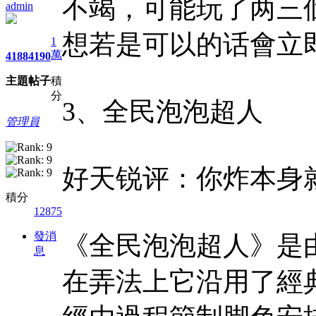
不竭，可能玩了两三
admin
想若是可以的话會立
1
萬
4188
4190
主題
帖子
積
分
3、全民泡泡超人
管理員
好天锐评：你炸本身
積分
12875
發消
《全民泡泡超人》是
息
在弄法上它沿用了經