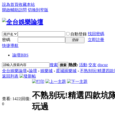
設為首頁
收藏本站
開啟輔助訪問
切換到窄版
找回密碼
自動登錄
密碼
立即註冊
登錄
快捷導航
論壇
BBS
搜索
熱搜:
活動
交友
discuz
搜索
全台娛樂論壇
»
論壇
›
娛樂城
›
星城娛樂城
›
不熟别玩!精選四款坑
返回列表
不熟别玩!精選四款坑隊
查看:
1422
|
回復:
0
玩過