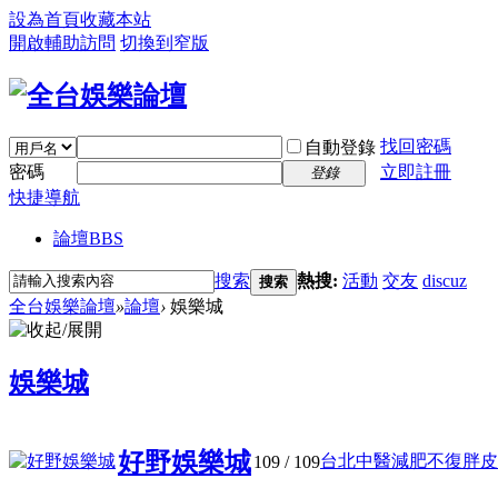
設為首頁
收藏本站
開啟輔助訪問
切換到窄版
找回密碼
自動登錄
密碼
立即註冊
登錄
快捷導航
論壇
BBS
搜索
熱搜:
活動
交友
discuz
搜索
全台娛樂論壇
»
論壇
›
娛樂城
娛樂城
好野娛樂城
台北中醫減肥不復胖皮秒
109
/ 109