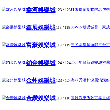
鑫河娛樂城
打破傳統制式的老虎機模式
123
/ 123
鑫展娛樂城
88WIN娛樂城是一家成立於
118
/ 118
富豪娛樂城
三民區當舖遊戲平台可以
119
/ 119
鉑金娛樂城
2026年最新娛樂城推薦指
124
/ 124
金州娛樂城
海菲秀溫和深層清潔好多
123
/ 124
金鑽娛樂城
高雄汽車借款可靠且經典
110
/ 110