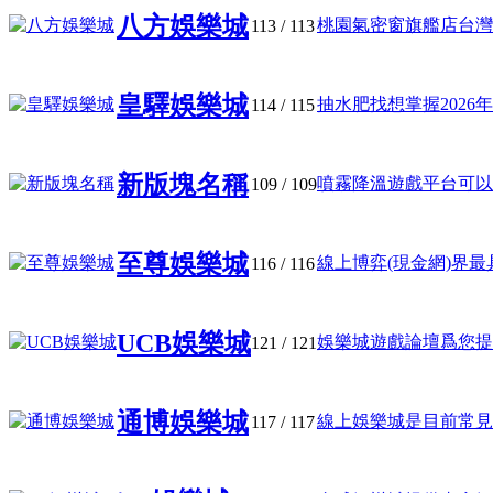
八方娛樂城
桃園氣密窗旗艦店台灣的
113
/ 113
皇驛娛樂城
抽水肥找想掌握2026年最
114
/ 115
新版塊名稱
噴霧降溫遊戲平台可以玩
109
/ 109
至尊娛樂城
線上博弈(現金網)界最具
116
/ 116
UCB娛樂城
娛樂城遊戲論壇爲您提供
121
/ 121
通博娛樂城
線上娛樂城是目前常見的
117
/ 117